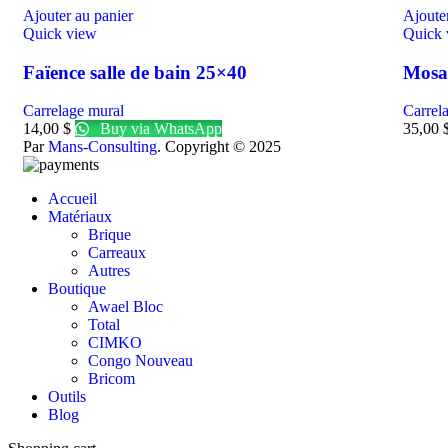
Ajouter au panier
Ajouter
Quick view
Quick 
Faïence salle de bain 25×40
Mosaï
Carrelage mural
Carrel
14,00
$
Buy via WhatsApp
35,00
Par
Mans-Consulting
. Copyright © 2025
Accueil
Matériaux
Brique
Carreaux
Autres
Boutique
Awael Bloc
Total
CIMKO
Congo Nouveau
Bricom
Outils
Blog