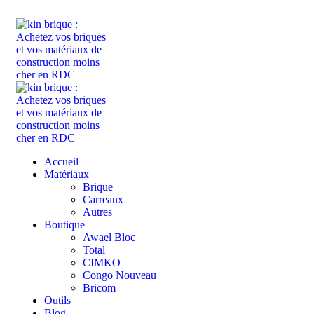
ADD ANYTHING HERE OR JUST REMOVE IT…
Accueil
Matériaux
Brique
Carreaux
Autres
Boutique
Awael Bloc
Total
CIMKO
Congo Nouveau
Bricom
Outils
Blog