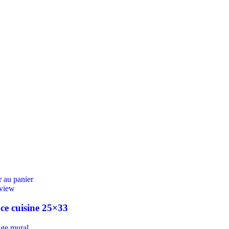
 au panier
view
ce cuisine 25×33
age mural