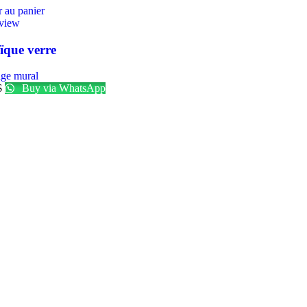
 au panier
view
que verre
age mural
$
Buy via WhatsApp