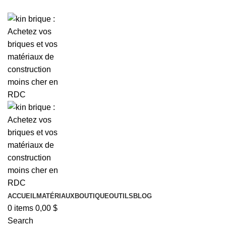
ADD ANYTHING HERE OR JUST REMOVE IT…
ACCUEIL
MATÉRIAUX
BOUTIQUE
OUTILS
BLOG
0
items
0,00
$
Search