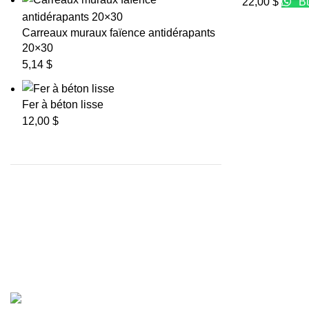
22,00
$
Bu
Carreaux muraux faïence antidérapants
20×30
5,14
$
Fer à béton lisse
12,00
$
Par
Mans-Consulting
. Copyright © 2025