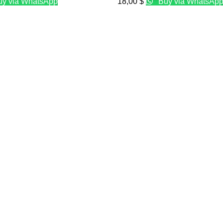
y via WhatsApp
18,00
$
Buy via WhatsAp