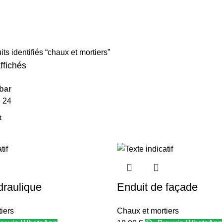
its identifiés “chaux et mortiers”
affichés
bar
8
24
raulique
Enduit de façade
iers
Chaux et mortiers