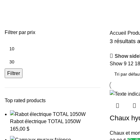
chaux et mortiers
Filtrer par prix
Accueil
Produ
3 résultats 
Show side
Show
9
12
1
Filtrer
Top rated products
Chaux hyd
Rabot électrique TOTAL 1050W
165,00
$
Chaux et mort