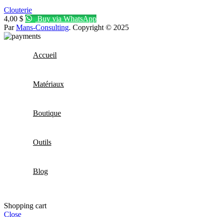
Clouterie
4,00
$
Buy via WhatsApp
Par
Mans-Consulting
. Copyright © 2025
Accueil
Matériaux
Boutique
Outils
Blog
Shopping cart
Close