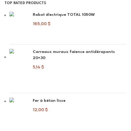
TOP RATED PRODUCTS
Rabot électrique TOTAL 1050W
165,00
$
Carreaux muraux faïence antidérapants
20×30
5,14
$
Fer à béton lisse
12,00
$