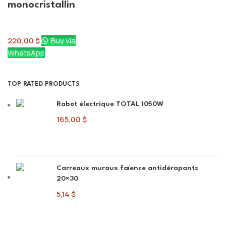
monocristallin
Solaire
220,00
$
Buy via
WhatsApp
TOP RATED PRODUCTS
Rabot électrique TOTAL 1050W
165,00
$
Carreaux muraux faïence antidérapants
20×30
5,14
$