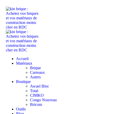
ADD ANYTHING HERE OR JUST REMOVE IT…
Accueil
Matériaux
Brique
Carreaux
Autres
Boutique
Awael Bloc
Total
CIMKO
Congo Nouveau
Bricom
Outils
Blog