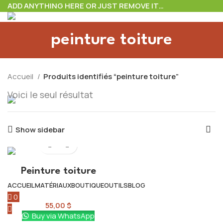
ADD ANYTHING HERE OR JUST REMOVE IT…
peinture toiture
Accueil
Produits identifiés “peinture toiture”
Voici le seul résultat
Show sidebar
Peinture toiture
ACCUEIL
MATÉRIAUX
BOUTIQUE
OUTILS
BLOG
Peintures extérieures
0
0,00
$
55,00
$
Buy via WhatsApp