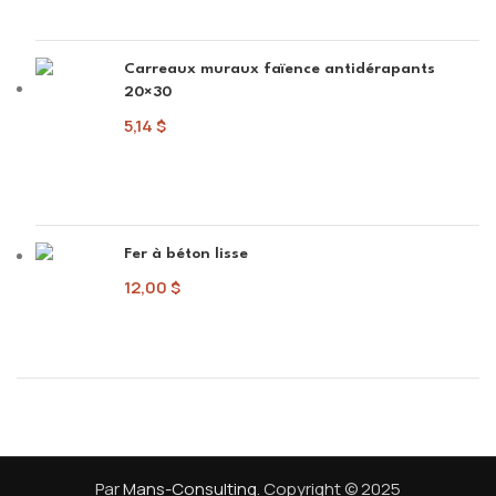
Carreaux muraux faïence antidérapants
20×30
5,14
$
Fer à béton lisse
12,00
$
Par
Mans-Consulting
. Copyright © 2025