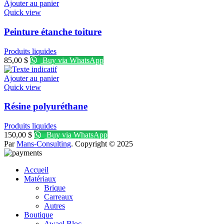
Ajouter au panier
Quick view
Peinture étanche toiture
Produits liquides
85,00
$
Buy via WhatsApp
Ajouter au panier
Quick view
Résine polyuréthane
Produits liquides
150,00
$
Buy via WhatsApp
Par
Mans-Consulting
. Copyright © 2025
Accueil
Matériaux
Brique
Carreaux
Autres
Boutique
Awael Bloc