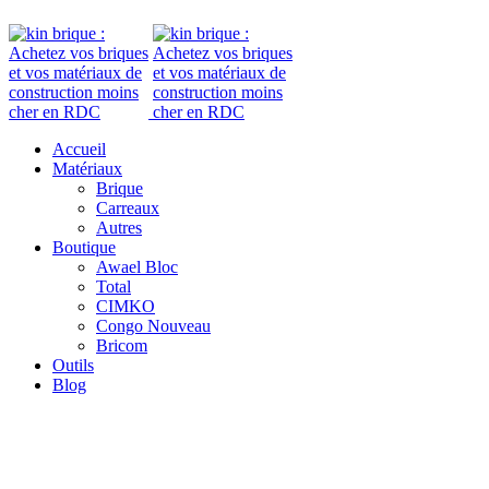
ADD ANYTHING HERE OR JUST REMOVE IT…
Accueil
Matériaux
Brique
Carreaux
Autres
Boutique
Awael Bloc
Total
CIMKO
Congo Nouveau
Bricom
Outils
Blog