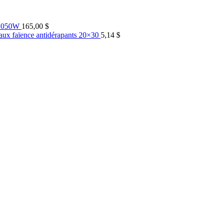
 1050W
165,00
$
aux faïence antidérapants 20×30
5,14
$