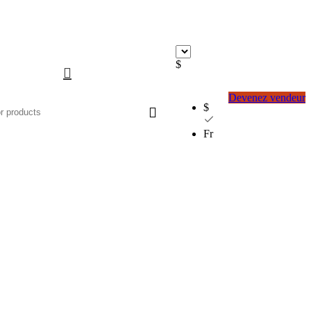
$
Devenez vendeur
$
Fr