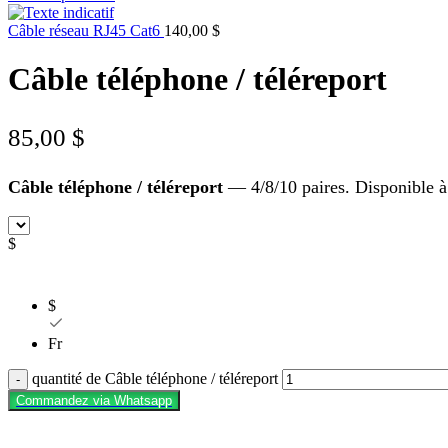
Câble réseau RJ45 Cat6
140,00
$
Câble téléphone / téléreport
85,00
$
Câble téléphone / téléreport
— 4/8/10 paires. Disponible à 
$
$
Fr
quantité de Câble téléphone / téléreport
Commandez via Whatsapp