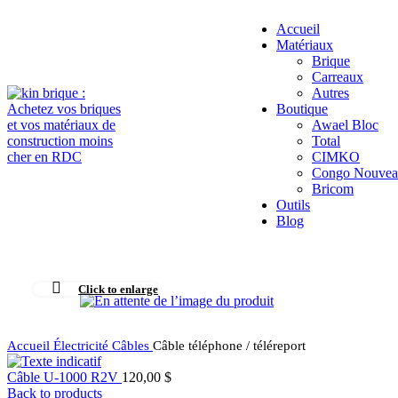
Accueil
Matériaux
Brique
Carreaux
Autres
Boutique
Awael Bloc
Total
CIMKO
Congo Nouvea
Bricom
Outils
Blog
Click to enlarge
Accueil
Électricité
Câbles
Câble téléphone / téléreport
Câble U-1000 R2V
120,00
$
Back to products