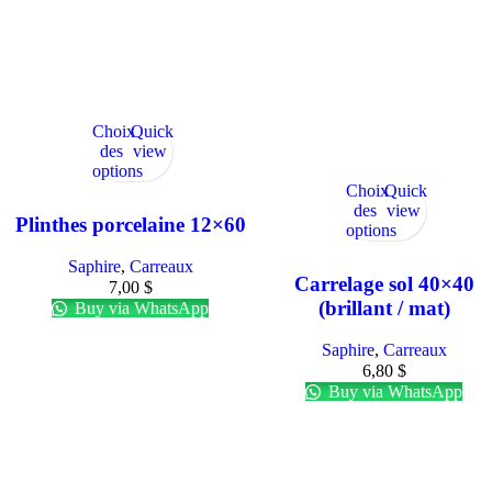
Choix
Quick
des
view
options
Choix
Quick
des
view
Plinthes porcelaine 12×60
options
Saphire
,
Carreaux
Carrelage sol 40×40
7,00
$
(brillant / mat)
Buy via WhatsApp
Saphire
,
Carreaux
6,80
$
Buy via WhatsApp