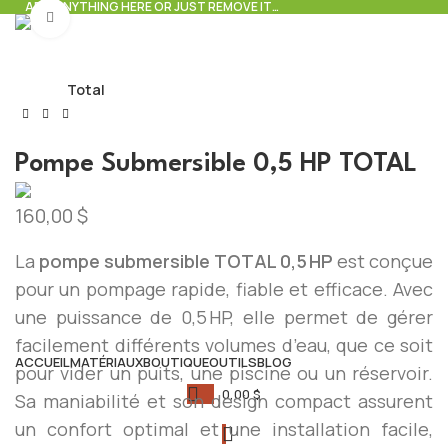
ADD ANYTHING HERE OR JUST REMOVE IT…
Click to enlarge
Accueil
Total
Pompe Submersible 0,5 HP TOTAL
160,00
$
La
pompe submersible TOTAL 0,5 HP
est conçue
pour un pompage rapide, fiable et efficace. Avec
une puissance de 0,5 HP, elle permet de gérer
facilement différents volumes d’eau, que ce soit
ACCUEIL
MATÉRIAUX
BOUTIQUE
OUTILS
BLOG
pour vider un puits, une piscine ou un réservoir.
0,00
$
Sa maniabilité et son design compact assurent
un confort optimal et une installation facile,