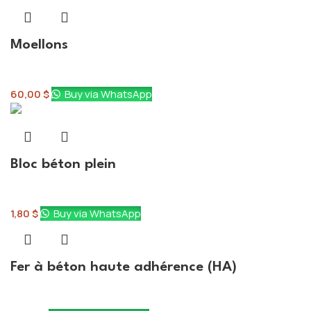
Moellons
Agrégats
60,00
$
Buy via WhatsApp
Bloc béton plein
Briques et blocs
1,80
$
Buy via WhatsApp
Fer à béton haute adhérence (HA)
Fer à béton